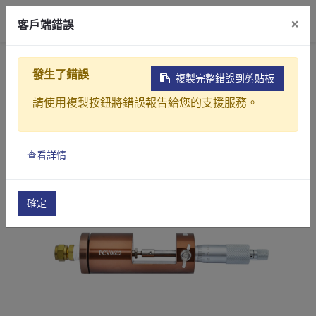
0
×
客戶端錯誤
首頁
產品介紹
噴塗設備周邊產品
其他
P
發生了錯誤
複製完整錯誤到剪貼板
請使用複製按鈕將錯誤報告給您的支援服務。
查看詳情
確定