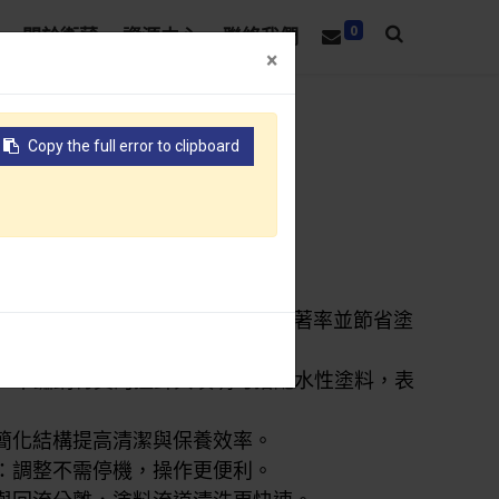
0
關於衛蒲
資源中心
聯絡我們
×
×
Copy the full error to clipboard
Copy the full error to clipboard
槍
著：噴槍輕巧、霧化均勻，提升塗著率並節省塗
US 不鏽鋼材質的撞針與噴嘴可搭配水性塗料，表
簡化結構提高清潔與保養效率。
：調整不需停機，操作更便利。