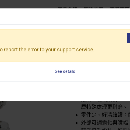
產品介紹
解決方案
產業應用
微型自動噴槍
 report the error to your support service.
 report the error to your support service.
微型自動噴
WAG-200S
See details
See details
細緻霧化、省料高附
料。
耐磨不鏽鋼結構：S
層特殊處理更耐磨。
零件少、好清維護：
外部可調霧化與噴幅