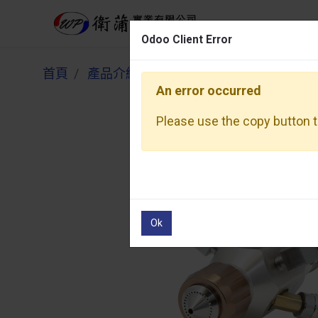
Odoo Client Error
Odoo Client Error
首頁
產品介紹
空氣噴槍
自動空氣噴槍
An error occurred
An error occurred
Please use the copy button to
Please use the copy button to
Ok
Ok