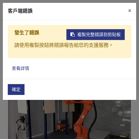
0
×
客戶端錯誤
首頁
產品介紹
噴塗設備
液體自動塗裝線
發生了錯誤
複製完整錯誤到剪貼板
請使用複製按鈕將錯誤報告給您的支援服務。
查看詳情
確定