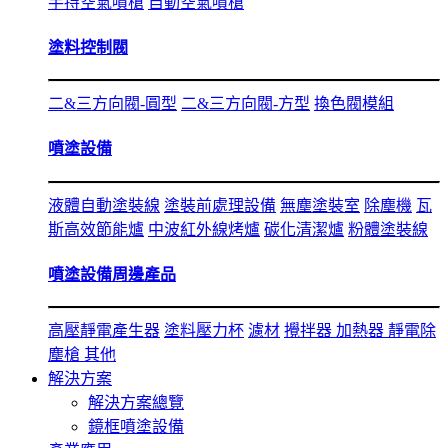
手持空氣噴槍
自動空氣噴槍
塗料控制閥
二&三方向閥-圓型
二&三方向閥-方型
換色閥模組
噴塗設備
液體自動塗裝線
塗裝前處理設備
無塵塗裝室
除塵機
瓦
斯高效節能爐
中波紅外線烤爐
碳化清潔爐
粉體塗裝線
噴塗設備周邊產品
高壓靜電產生器
塗料壓力杯
濾材
攪拌器
加熱器
靜電除
塵槍
其他
解決方案
解決方案總覽
鏡框噴塗設備