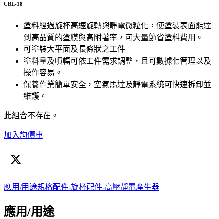
CBL-18
塗料經過旋杯高速旋轉與靜電微粒化，使塗裝表面能達
到高品質的塗膜與高附著率，可大量節省塗料費用。
可塗裝大平面及長條狀之工件
塗料量及噴幅可依工件需求調整，且可數據化管理以及
操作容易。
保養作業簡單安全，空氣馬達及靜電系統可快速拆卸並
維護。
此組合不存在。
加入詢價車
應用/用途
規格
配件-旋杯
配件-高壓靜電產生器
應用/用途