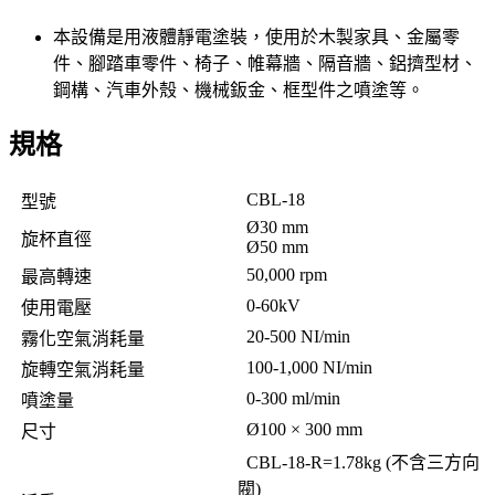
本設備是用液體靜電塗裝，使用於木製家具、金屬零
件、腳踏車零件、椅子、帷幕牆、隔音牆、鋁擠型材、
鋼構、汽車外殼、機械鈑金、框型件之噴塗等。
規格
CBL-18
型號
Ø30 mm
旋杯直徑
Ø50 mm
50,000 rpm
最高轉速
0-60kV
使用電壓
20-500 NI/min
霧化空氣消耗量
100-1,000 NI/min
旋轉空氣消耗量
0-300 ml/min
噴塗量
Ø100 × 300 mm
尺寸
CBL-18-R=1.78kg (不含三方向
閥)