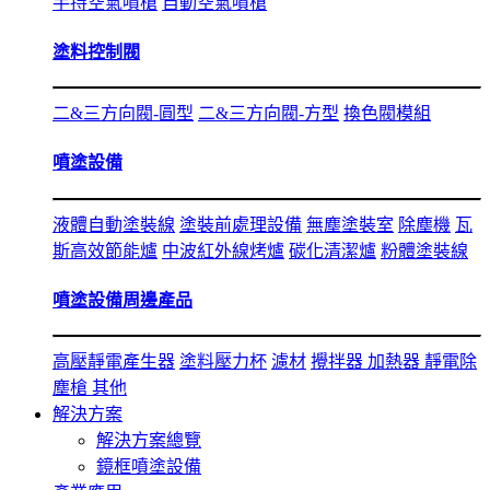
手持空氣噴槍
自動空氣噴槍
塗料控制閥
二&三方向閥-圓型
二&三方向閥-方型
換色閥模組
噴塗設備
液體自動塗裝線
塗裝前處理設備
無塵塗裝室
除塵機
瓦
斯高效節能爐
中波紅外線烤爐
碳化清潔爐
粉體塗裝線
噴塗設備周邊產品
高壓靜電產生器
塗料壓力杯
濾材
攪拌器
加熱器
靜電除
塵槍
其他
解決方案
解決方案總覽
鏡框噴塗設備