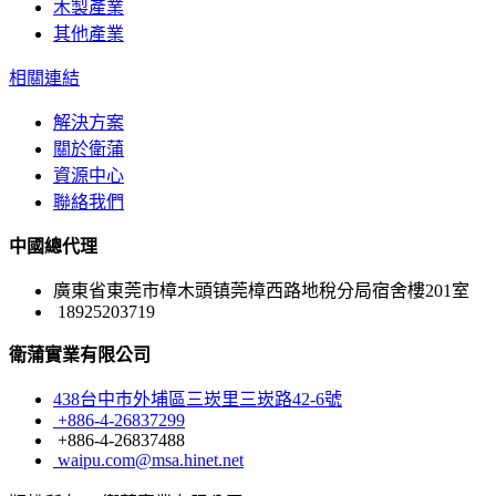
木製產業
其他產業
相關連結
解決方案
關於衛蒲
資源中心
聯絡我們
中國總代理
廣東省東莞市樟木頭镇莞樟西路地稅分局宿舍樓201室
18925203719
衛蒲實業有限公司
438台中巿外埔區三崁里三崁路42-6號
+886-4-26837299
+886-4-26837488
waipu.com@msa.hinet.net