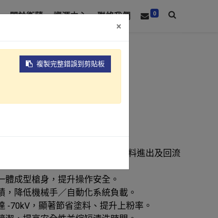
0
關於衛蒲
資源中心
聯絡我們
×
複製完整錯誤到剪貼板
槍
塗料量可直接於機身外快速設定。
本身無撞針設計，由三方向閥做塗料進出及回流
一體成型槍身，提升操作安全。
積，降低機械手／自動化系統負載。
 -70kV，顯著節省塗料、提升上粉率。