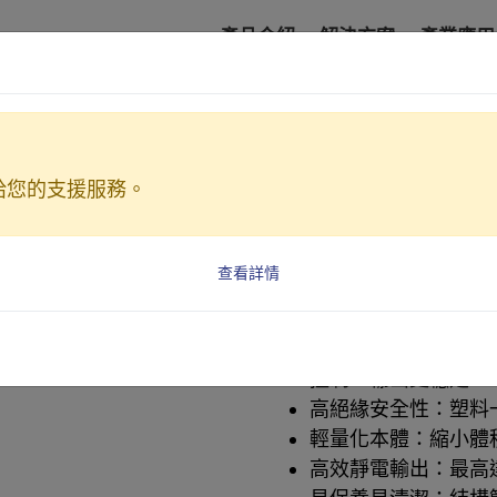
產品介紹
解決方案
產業應用
自動靜電噴槍
給您的支援服務。
自動靜電噴
ESA-15
查看詳情
外控式調整：風壓與
精準供料控制：槍體
控制，輸出更穩定。
高絕緣安全性：塑料
輕量化本體：縮小體
高效靜電輸出：最高達