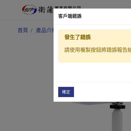
客戶端錯誤
首頁
產品介紹
靜電噴塗
自動靜電噴槍
發生了錯誤
請使用複製按鈕將錯誤報告
確定