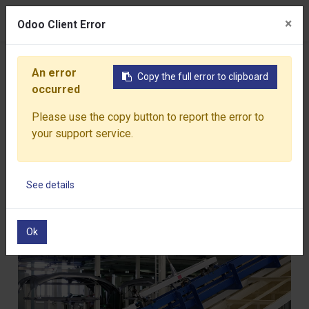
0
×
×
Odoo Client Error
Odoo Client Error
首頁
產品介紹
噴塗設備
液體自動塗裝線
An error
An error
Copy the full error to clipboard
Copy the full error to clipboard
occurred
occurred
Please use the copy button to report the error to
Please use the copy button to report the error to
your support service.
your support service.
See details
See details
Ok
Ok