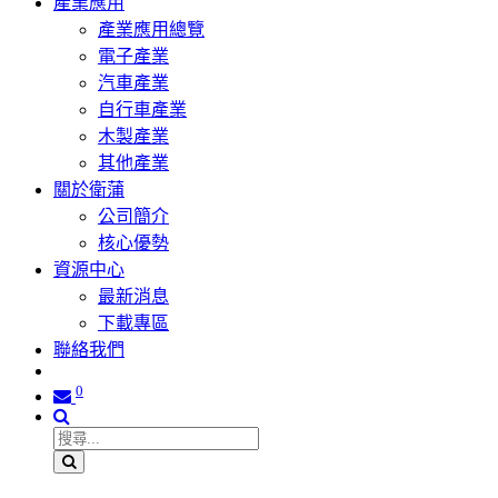
產業應用
產業應用總覽
電子產業
汽車產業
自行車產業
木製產業
其他產業
關於衛蒲
公司簡介
核心優勢
資源中心
最新消息
下載專區
聯絡我們
0