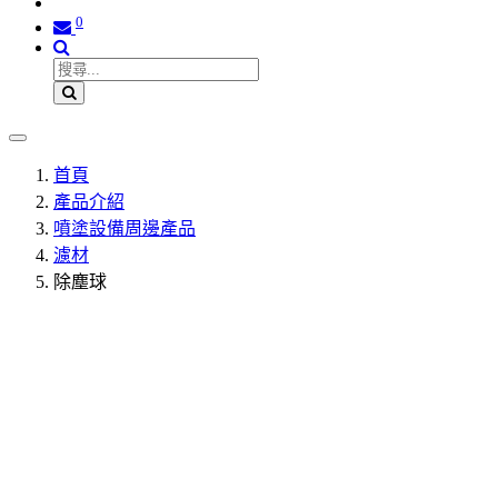
0
首頁
產品介紹
噴塗設備周邊產品
濾材
除塵球