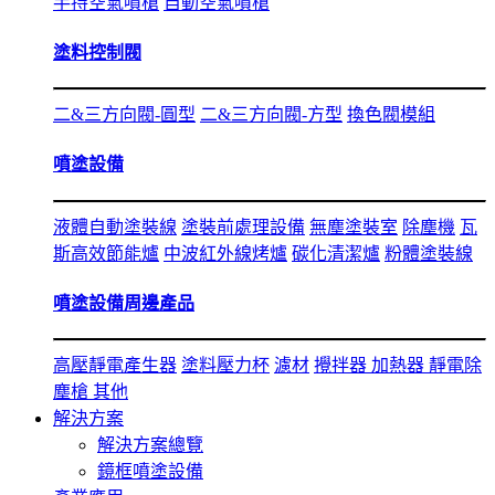
手持空氣噴槍
自動空氣噴槍
塗料控制閥
二&三方向閥-圓型
二&三方向閥-方型
換色閥模組
噴塗設備
液體自動塗裝線
塗裝前處理設備
無塵塗裝室
除塵機
瓦
斯高效節能爐
中波紅外線烤爐
碳化清潔爐
粉體塗裝線
噴塗設備周邊產品
高壓靜電產生器
塗料壓力杯
濾材
攪拌器
加熱器
靜電除
塵槍
其他
解決方案
解決方案總覽
鏡框噴塗設備