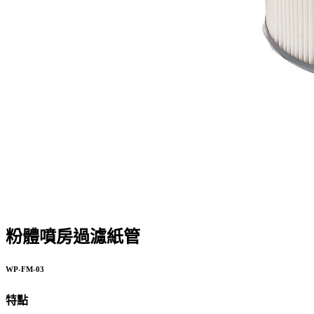
粉體噴房過濾紙管
WP-FM-03
特點