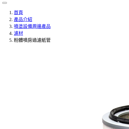
首頁
產品介紹
噴塗設備周邊產品
濾材
粉體噴房過濾紙管