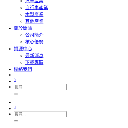
汽車產業
自行車產業
木製產業
其他產業
關於衛蒲
公司簡介
核心優勢
資源中心
最新消息
下載專區
聯絡我們
0
0