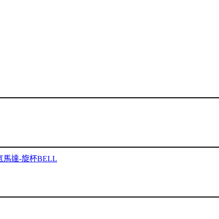
氣馬達-旋杯BELL