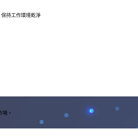
，保持工作環境乾淨
市場。