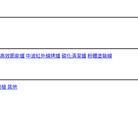
高效節能爐
中波紅外線烤爐
碳化清潔爐
粉體塗裝線
塵槍
其他