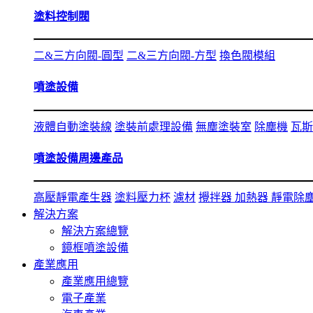
塗料控制閥
二&三方向閥-圓型
二&三方向閥-方型
換色閥模組
噴塗設備
液體自動塗裝線
塗裝前處理設備
無塵塗裝室
除塵機
瓦斯
噴塗設備周邊產品
高壓靜電產生器
塗料壓力杯
濾材
攪拌器
加熱器
靜電除
解決方案
解決方案總覽
鏡框噴塗設備
產業應用
產業應用總覽
電子產業